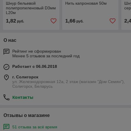
Шнур бельевой
Нить капроновая 50м
Шн
полипропиленовый D3мм
се
L20м
1,82
1,66
2,
руб.
руб.
О нас
Рейтинг не сформирован
Менее 5 отзывов за последний год
Работает с 06.06.2018
г. Солигорск
ул. Железнодорожная 12а, 2 этаж (магазин "Дом Семян"),
Солигорск, Беларусь
Контакты
Отзывы о магазине
51 отзыва за всё время