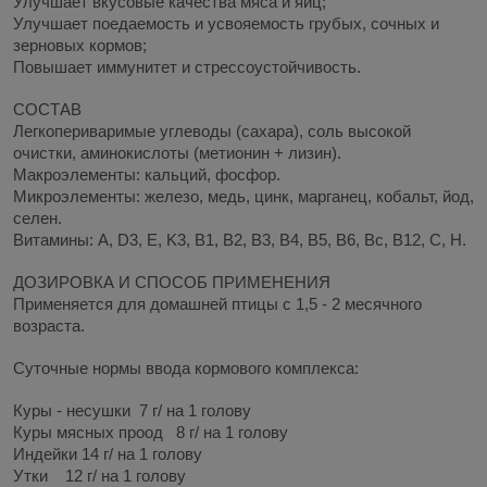
Улучшает вкусовые качества мяса и яиц;
Улучшает поедаемость и усвояемость грубых, сочных и
зерновых кормов;
Повышает иммунитет и стрессоустойчивость.
СОСТАВ
Легкопериваримые углеводы (сахара), соль высокой
очистки, аминокислоты (метионин + лизин).
Макроэлементы: кальций, фосфор.
Микроэлементы: железо, медь, цинк, марганец, кобальт, йод,
селен.
Витамины: A, D3, E, K3, B1, B2, B3, B4, B5, B6, Bc, B12, C, H.
ДОЗИРОВКА И СПОСОБ ПРИМЕНЕНИЯ
Применяется для домашней птицы с 1,5 - 2 месячного
возраста.
Суточные нормы ввода кормового комплекса:
Куры - несушки 7 г/ на 1 голову
Куры мясных проод 8 г/ на 1 голову
Индейки 14 г/ на 1 голову
Утки 12 г/ на 1 голову