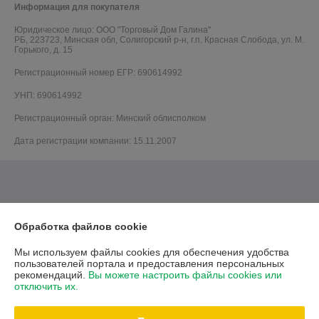
Информация для покупателя
Юридическое лицо:
ООО "Торговый Дом Галина"
РБ, 223723, Минская обл, Солигорский р-н, г.п. Красная Слобода, ул. М.
Горького, д. 15
Регистрационный номер ЕГР: 690614992
УНП: 690614992
Регистрационный орган: Минский облисполком
Дата регистрации компании: 15.11.2007
Обработка файлов cookie
Мы используем файлы cookies для обеспечения удобства
пользователей портала и предоставления персональных
рекомендаций.
Вы можете настроить файлы cookies или
отключить их.