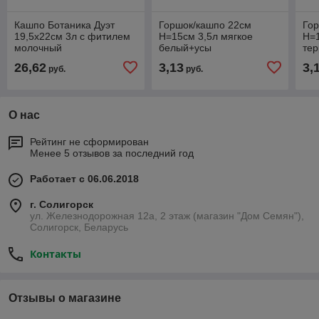
Кашпо Ботаника Дуэт
Горшок/кашпо 22см
Го
19,5х22см 3л с фитилем
H=15см 3,5л мягкое
H=1
молочный
белый+усы
тер
26,62
3,13
3,
руб.
руб.
О нас
Рейтинг не сформирован
Менее 5 отзывов за последний год
Работает с 06.06.2018
г. Солигорск
ул. Железнодорожная 12а, 2 этаж (магазин "Дом Семян"),
Солигорск, Беларусь
Контакты
Отзывы о магазине