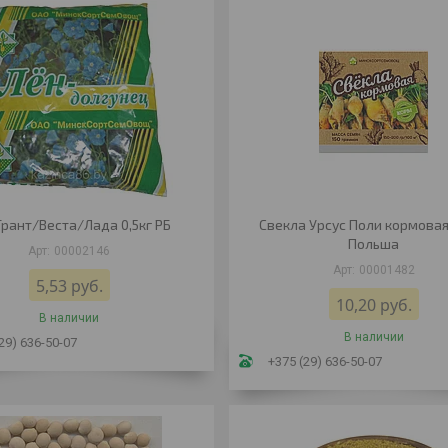
Грант/Веста/Лада 0,5кг РБ
Свекла Урсус Поли кормовая 
Польша
00002146
00001482
5,53
руб.
10,20
руб.
В наличии
В наличии
29) 636-50-07
+375 (29) 636-50-07