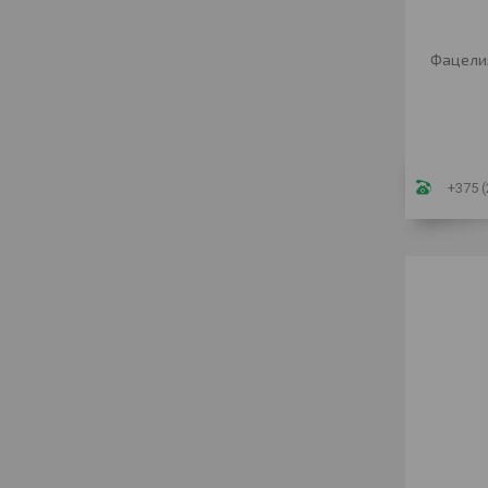
Фацели
+375 (