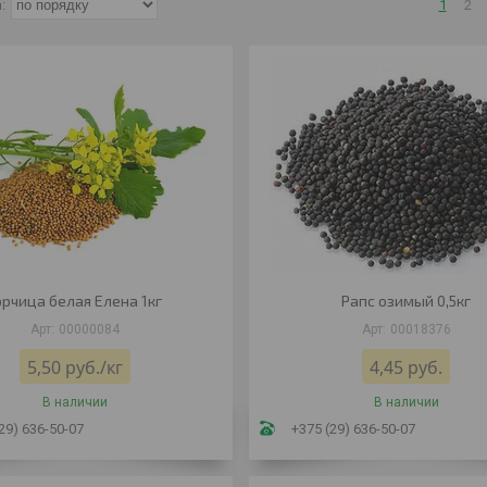
1
2
орчица белая Елена 1кг
Рапс озимый 0,5кг
00000084
00018376
5,50
руб.
/кг
4,45
руб.
В наличии
В наличии
29) 636-50-07
+375 (29) 636-50-07