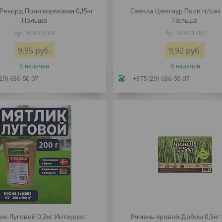
Рекорд Поли кормовая 0,15кг
Свекла Центаур Поли п/сах 
Польша
Польша
00033709
00001483
9,95
руб.
9,92
руб.
В наличии
В наличии
29) 636-50-07
+375 (29) 636-50-07
ик Луговой 0,2кг Интеррос
Ячмень яровой Добры 0,5кг