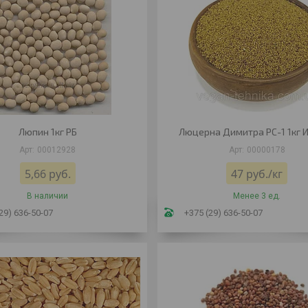
Люпин 1кг РБ
Люцерна Димитра РС-1 1кг 
00012928
00000178
5,66
руб.
47
руб.
/кг
В наличии
Менее 3 ед.
29) 636-50-07
+375 (29) 636-50-07