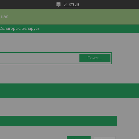
51 отзыв
жная
 Солигорск, Беларусь
Поиск...