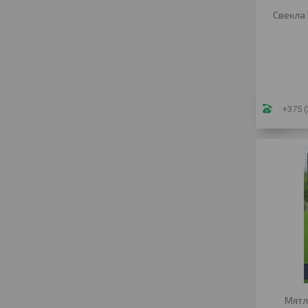
Свекла 
+375 (
Мятл