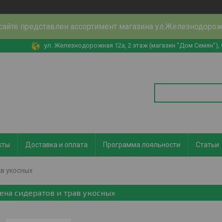
сайте представлен ассортимент магазина ул.Железнодоро
ул. Железнодорожная 12а, 2 этаж (магазин "Дом Семян"),
кты
Доставка и оплата
Программа лояльности
Статьи
ав укосных
ена сидератов и трав укосных