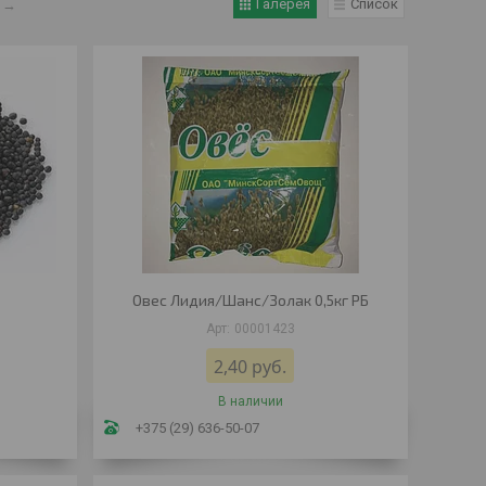
Галерея
Список
→
Овес Лидия/Шанс/Золак 0,5кг РБ
00001423
2,40
руб.
В наличии
+375 (29) 636-50-07