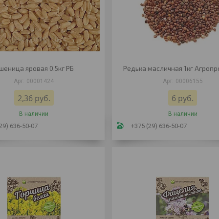
шеница яровая 0,5кг РБ
Редька масличная 1кг Агроп
00001424
00006155
2,36
руб.
6
руб.
В наличии
В наличии
29) 636-50-07
+375 (29) 636-50-07