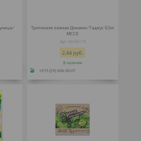
уница/
Тритикале озимая Динамо/Тадеус 0,5кг
МССО
00036174
2,44
руб.
В наличии
+375 (29) 636-50-07