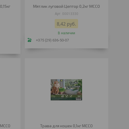
0,15кг
Мятлик луговой Цептор 0,2кг МССО
00013330
8,42
руб.
В наличии
+375 (29) 636-50-07
 МССО
Трава для кошек 0,1кг МССО