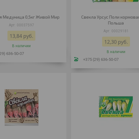
я Медуница 0,5кг Живой Мир
Свекла Урсус Поли кормова
Польша
00037597
00029181
13,84
руб.
12,30
руб.
В наличии
В наличии
29) 636-50-07
+375 (29) 636-50-07